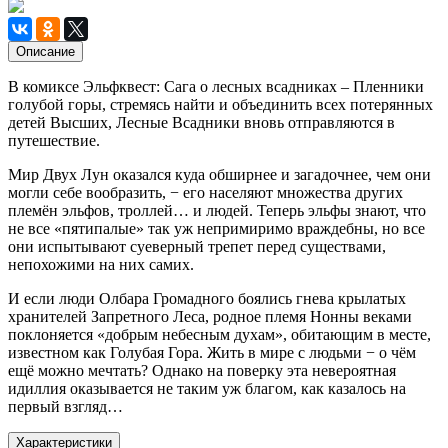
Описание
В комиксе Эльфквест: Сага о лесных всадниках – Пленники
голубой горы, стремясь найти и объединить всех потерянных
детей Высших, Лесные Всадники вновь отправляются в
путешествие.
Мир Двух Лун оказался куда обширнее и загадочнее, чем они
могли себе вообразить, − его населяют множества других
племён эльфов, троллей… и людей. Теперь эльфы знают, что
не все «пятипалые» так уж непримиримо враждебны, но все
они испытывают суеверный трепет перед существами,
непохожими на них самих.
И если люди Олбара Громадного боялись гнева крылатых
хранителей Запретного Леса, родное племя Нонны веками
поклоняется «добрым небесным духам», обитающим в месте,
известном как Голубая Гора. Жить в мире с людьми − о чём
ещё можно мечтать? Однако на поверку эта невероятная
идиллия оказывается не таким уж благом, как казалось на
первый взгляд…
Характеристики