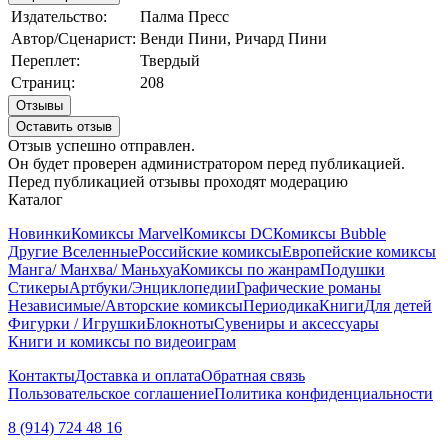
Издательство:
Палма Пресс
Автор/Сценарист:
Венди Пини, Ричард Пини
Переплет:
Твердый
Страниц:
208
Отзывы
Оставить отзыв
Отзыв успешно отправлен.
Он будет проверен администратором перед публикацией.
Перед публикацией отзывы проходят модерацию
Каталог
Новинки
Комиксы Marvel
Комиксы DC
Комиксы Bubble
Другие Вселенные
Российские комиксы
Европейские комиксы
Манга/ Манхва/ Маньхуа
Комиксы по жанрам
Подушки
Стикеры
Артбуки/Энциклопедии
Графические романы
Независимые/Авторские комиксы
Периодика
Книги
Для детей
Фигурки / Игрушки
Блокноты
Сувениры и аксессуары
Книги и комиксы по видеоиграм
Контакты
Доставка и оплата
Обратная связь
Пользовательское соглашение
Политика конфиденциальности
8 (914) 724 48 16