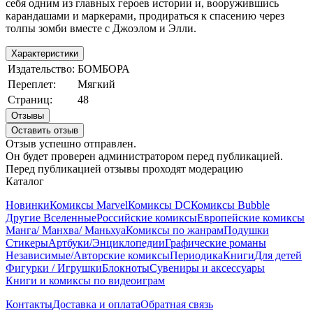
себя одним из главных героев истории и, вооружившись
карандашами и маркерами, продираться к спасению через
толпы зомби вместе с Джоэлом и Элли.
Характеристики
Издательство:
БОМБОРА
Переплет:
Мягкий
Страниц:
48
Отзывы
Оставить отзыв
Отзыв успешно отправлен.
Он будет проверен администратором перед публикацией.
Перед публикацией отзывы проходят модерацию
Каталог
Новинки
Комиксы Marvel
Комиксы DC
Комиксы Bubble
Другие Вселенные
Российские комиксы
Европейские комиксы
Манга/ Манхва/ Маньхуа
Комиксы по жанрам
Подушки
Стикеры
Артбуки/Энциклопедии
Графические романы
Независимые/Авторские комиксы
Периодика
Книги
Для детей
Фигурки / Игрушки
Блокноты
Сувениры и аксессуары
Книги и комиксы по видеоиграм
Контакты
Доставка и оплата
Обратная связь