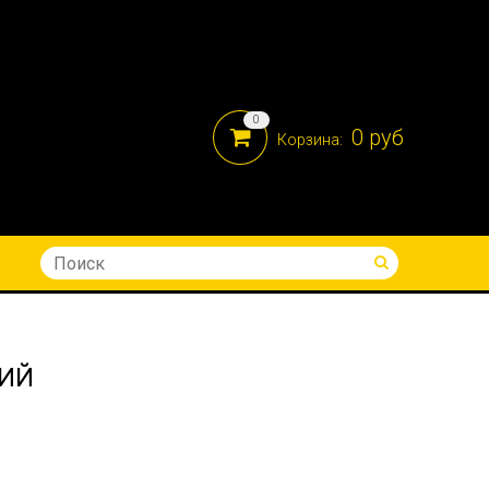
0
0 руб
Корзина:
8-914-690-05-41
КИЙ