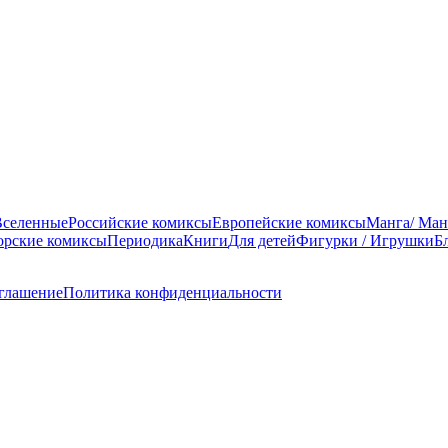
Вселенные
Российские комиксы
Европейские комиксы
Манга/ Ман
орские комиксы
Периодика
Книги
Для детей
Фигурки / Игрушки
Б
оглашение
Политика конфиденциальности