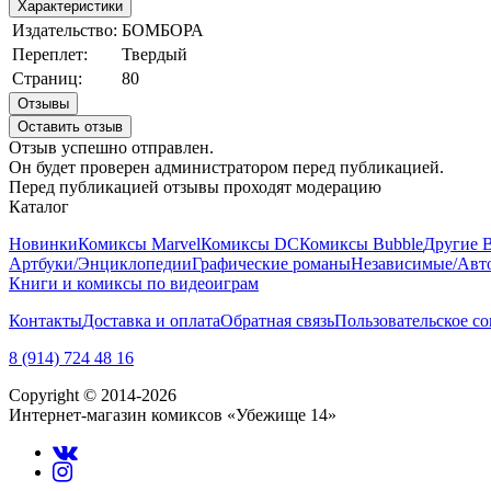
Характеристики
Издательство:
БОМБОРА
Переплет:
Твердый
Страниц:
80
Отзывы
Оставить отзыв
Отзыв успешно отправлен.
Он будет проверен администратором перед публикацией.
Перед публикацией отзывы проходят модерацию
Каталог
Новинки
Комиксы Marvel
Комиксы DC
Комиксы Bubble
Другие 
Артбуки/Энциклопедии
Графические романы
Независимые/Авт
Книги и комиксы по видеоиграм
Контакты
Доставка и оплата
Обратная связь
Пользовательское с
8 (914) 724 48 16
Copyright © 2014-2026
Интернет-магазин комиксов «Убежище 14»