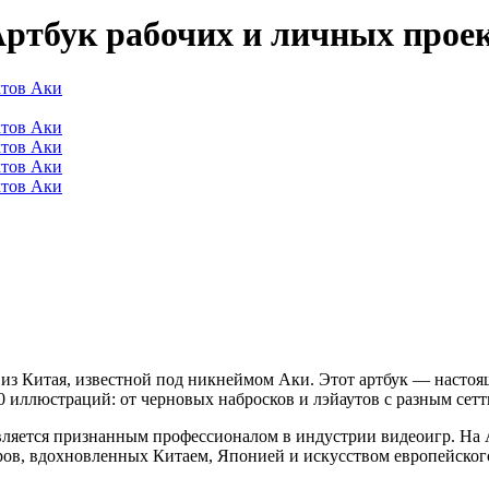
 Артбук рабочих и личных прое
из Китая, известной под никнеймом Аки. Этот артбук — настоя
50 иллюстраций: от черновых набросков и лэйаутов с разным се
ляется признанным профессионалом в индустрии видеоигр. На Art
ов, вдохновленных Китаем, Японией и искусством европейског