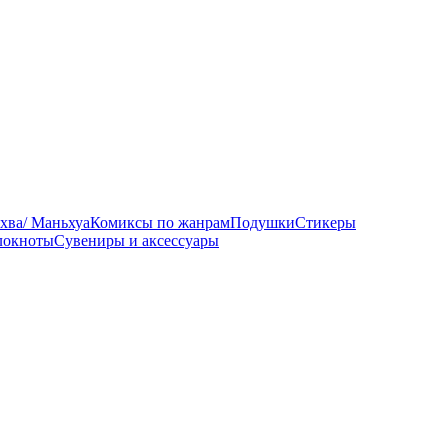
хва/ Маньхуа
Комиксы по жанрам
Подушки
Стикеры
локноты
Сувениры и аксессуары