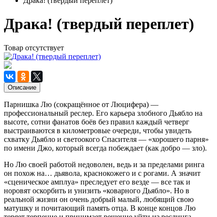
Драка! (твердый переплет)
Драка! (твердый переплет)
Товар отсутствует
Описание
Парнишка Лю (сокращённое от Люцифера) —
профессиональный реслер. Его карьера злобного Дьябло на
высоте, сотни фанатов боёв без правил каждый четверг
выстраиваются в километровые очереди, чтобы увидеть
схватку Дьябло и светоокого Спасителя — «хорошего парня»
по имени Джо, который всегда побеждает (как добро — зло).
Но Лю своей работой недоволен, ведь и за пределами ринга
он похож на… дьявола, краснокожего и с рогами. А значит
«сценическое амплуа» преследует его везде — все так и
норовят оскорбить и унизить «коварного Дьябло». Но в
реальной жизни он очень добрый малый, любящий свою
матушку и почитающий память отца. В конце концов Лю
теряет терпение и принимает решение уйти из реслинга.