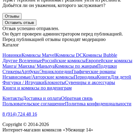
Добьётся ли он уважения, которого заслуживает?
Отзывы
Оставить отзыв
Отзыв успешно отправлен.
Он будет проверен администратором перед публикацией.
Перед публикацией отзывы проходят модерацию
Каталог
Новинки
Комиксы Marvel
Комиксы DC
Комиксы Bubble
Другие Вселенные
Российские комиксы
Европейские комиксы
Манга/ Манхва/ Маньхуа
Комиксы по жанрам
Подушки
Стикеры
Артбуки/Энциклопедии
Графические романы
Независимые/Авторские комиксы
Периодика
Книги
Для детей
Фигурки / Игрушки
Блокноты
Сувениры и аксессуары
Книги и комиксы по видеоиграм
Контакты
Доставка и оплата
Обратная связь
Пользовательское соглашение
Политика конфиденциальности
8 (914) 724 48 16
Copyright © 2014-2026
Интернет-магазин комиксов «Убежище 14»