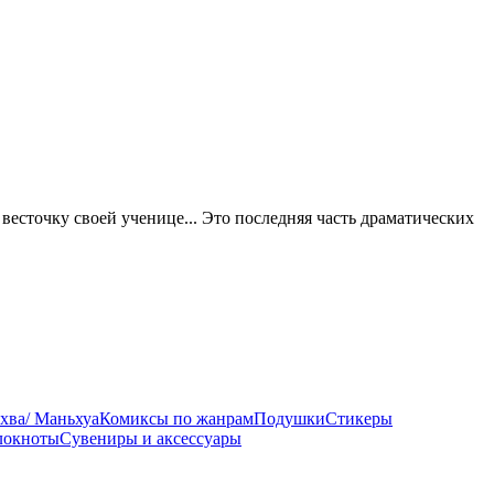
 весточку своей ученице... Это последняя часть драматических
хва/ Маньхуа
Комиксы по жанрам
Подушки
Стикеры
локноты
Сувениры и аксессуары