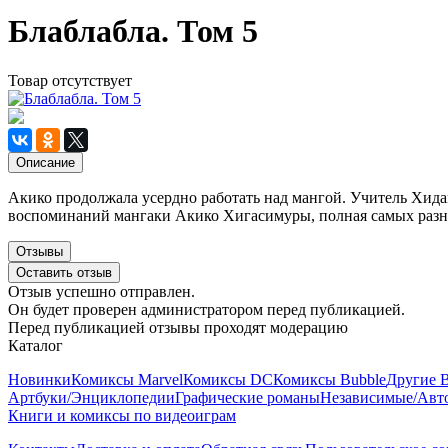
Блаблабла. Том 5
Товар отсутствует
Описание
Акико продолжала усердно работать над мангой. Учитель Хидака
воспоминаний мангаки Акико Хигасимуры, полная самых разн
Отзывы
Оставить отзыв
Отзыв успешно отправлен.
Он будет проверен администратором перед публикацией.
Перед публикацией отзывы проходят модерацию
Каталог
Новинки
Комиксы Marvel
Комиксы DC
Комиксы Bubble
Другие 
Артбуки/Энциклопедии
Графические романы
Независимые/Авт
Книги и комиксы по видеоиграм