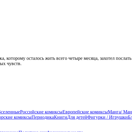
, которому осталось жить всего четыре месяца, захотел послать
ых чувств.
Вселенные
Российские комиксы
Европейские комиксы
Манга/ Ман
орские комиксы
Периодика
Книги
Для детей
Фигурки / Игрушки
Б