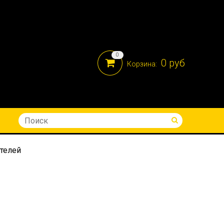
0
0 руб
Корзина:
8-914-690-05-41
ателей