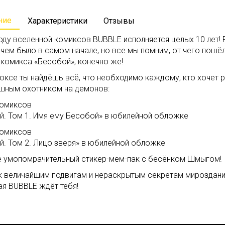
ние
Характеристики
Отзывы
оду вселенной комиксов BUBBLE исполняется целых 10 лет! Р
чем было в самом начале, но все мы помним, от чего пошё
 комикса «Бесобой», конечно же!
оксе ты найдёшь всё, что необходимо каждому, кто хочет 
шным охотником на демонов:
 комиксов
й. Том 1. Имя ему Бесобой» в юбилейной обложке
 комиксов
й. Том 2. Лицо зверя» в юбилейной обложке
же умопомрачительный стикер-мем-пак с бесёнком Шмыгом!
 к величайшим подвигам и нераскрытым секретам мироздани
ая BUBBLE ждёт тебя!