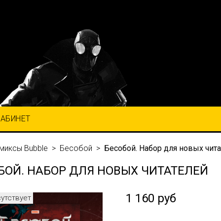
КАБИНЕТ
миксы Bubble
Бесобой
Бесобой. Набор для новых чит
БОЙ. НАБОР ДЛЯ НОВЫХ ЧИТАТЕЛЕЙ
1 160 руб
сутствует