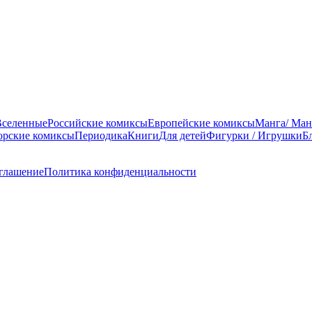
Вселенные
Российские комиксы
Европейские комиксы
Манга/ Ман
орские комиксы
Периодика
Книги
Для детей
Фигурки / Игрушки
Б
оглашение
Политика конфиденциальности