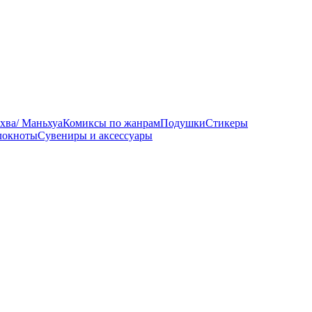
хва/ Маньхуа
Комиксы по жанрам
Подушки
Стикеры
локноты
Сувениры и аксессуары