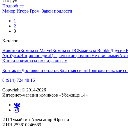
710 руб
Подробнее
Майор Игорь Гром. Закон подлости
1
2
3
Каталог
Новинки
Комиксы Marvel
Комиксы DC
Комиксы Bubble
Другие 
Артбуки/Энциклопедии
Графические романы
Независимые/Авт
Книги и комиксы по видеоиграм
Контакты
Доставка и оплата
Обратная связь
Пользовательское с
8 (914) 724 48 16
Copyright © 2014-2026
Интернет-магазин комиксов «Убежище 14»
ИП Тумайкин Александр Юрьеви
ИНН 253610246689