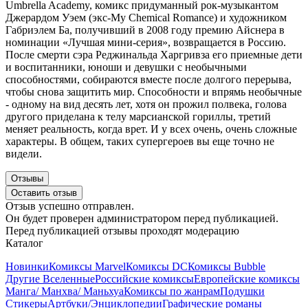
Umbrella Academy, комикс придуманный рок-музыкантом
Джерардом Уэем (экс-My Chemical Romance) и художником
Габриэлем Ба, получивший в 2008 году премию Айснера в
номинации
«
Лучшая мини-серия
», возвращается в Россию.
После смерти сэра Реджинальда Харгривза его приемные дети
и воспитанники, юноши и девушки с необычными
способностями, собираются вместе после долгого перерыва,
чтобы снова защитить мир. Способности и впрямь необычные
- одному на вид десять лет, хотя он прожил полвека, голова
другого приделана к телу марсианской гориллы, третий
меняет реальность, когда врет. И у всех очень, очень сложные
характеры. В общем, таких супергероев вы еще точно не
видели.
Отзывы
Оставить отзыв
Отзыв успешно отправлен.
Он будет проверен администратором перед публикацией.
Перед публикацией отзывы проходят модерацию
Каталог
Новинки
Комиксы Marvel
Комиксы DC
Комиксы Bubble
Другие Вселенные
Российские комиксы
Европейские комиксы
Манга/ Манхва/ Маньхуа
Комиксы по жанрам
Подушки
Стикеры
Артбуки/Энциклопедии
Графические романы